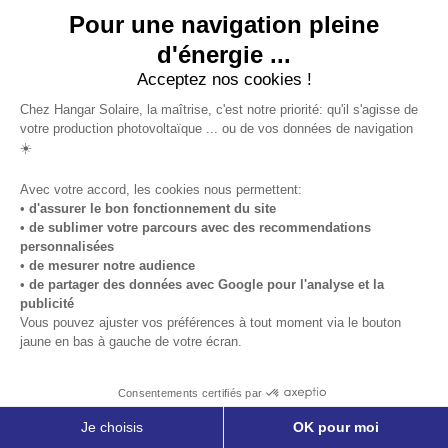
Recevez gratuitement notre guide
Pour une navigation pleine
d’expert.
d'énergie ...
Acceptez nos cookies !
Chez Hangar Solaire, la maîtrise, c'est notre priorité: qu'il s'agisse de
votre production photovoltaïque ... ou de vos données de navigation
☀️
Avec votre accord, les cookies nous permettent:
•
d'assurer le bon fonctionnement du site
•
de sublimer votre parcours avec des recommendations
Pour continuer, veuillez accepter nos
Conditions
personnalisées
d’utilisation et Politique de confidentialité
•
de mesurer notre audience
•
de partager des données avec Google pour l'analyse et la
Téléchargez
publicité
Vous pouvez ajuster vos préférences à tout moment via le bouton
jaune en bas à gauche de votre écran.
Consentements certifiés par
Je choisis
OK pour moi