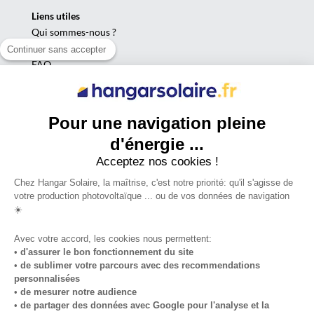
Liens utiles
Qui sommes-nous ?
Contact
Continuer sans accepter
FAQ
Calculateur de coût
Blog
Pour une navigation pleine
Nos autres activités
d'énergie ...
locationtoiture.fr
Acceptez nos cookies !
louersonterrain.fr
autoconsommation.pro
Chez Hangar Solaire, la maîtrise, c'est notre priorité: qu'il s'agisse de
votre production photovoltaïque ... ou de vos données de navigation
collectivitelocale.fr
☀️
ombrierephotovoltaique.fr
Avec votre accord, les cookies nous permettent:
•
d'assurer le bon fonctionnement du site
•
de sublimer votre parcours avec des recommendations
personnalisées
Suis-je éligible au hangar agricole
•
de mesurer notre audience
•
de partager des données avec Google pour l'analyse et la
gratuit ?