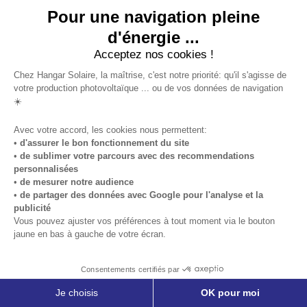
main : quelle rentabilité
Pour une navigation pleine
?
d'énergie ...
Acceptez nos cookies !
Vous construisez et financez
Chez Hangar Solaire, la maîtrise, c'est notre priorité: qu'il s'agisse de
votre production photovoltaïque ... ou de vos données de navigation
votre hangar photovoltaïque.
☀️
Pour maintenir la rentabilité
Avec votre accord, les cookies nous permettent:
de votre projet
•
d'assurer le bon fonctionnement du site
photovoltaïque agricole, vous
•
de sublimer votre parcours avec des recommendations
personnalisées
devez valider un tarif de
•
de mesurer notre audience
revente de l’électricité à EDF
•
de partager des données avec Google pour l'analyse et la
publicité
OA. Ainsi, les revenus
Vous pouvez ajuster vos préférences à tout moment via le bouton
jaune en bas à gauche de votre écran.
générés par la vente
d’électricité produite par
Consentements certifiés par
votre centrale photovoltaïque
Je choisis
OK pour moi
vous permettent de couvrir