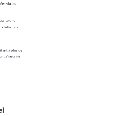
ées via les
essite une
nvisagent la
itant à plus de
nt s’inscrire
el