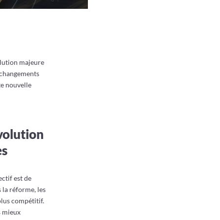
olution majeure
s changements
te nouvelle
évolution
es
ctif est de
 la réforme, les
lus compétitif.
s mieux