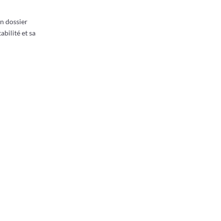
un dossier
abilité et sa